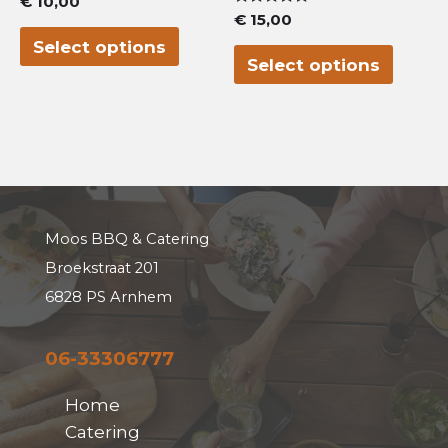
€
10,00
0
Waardering
€
15,00
uit
0
5
Select options
uit
5
Select options
Moos BBQ & Catering
Broekstraat 201
6828 PS Arnhem
06-33306777
Home
Catering