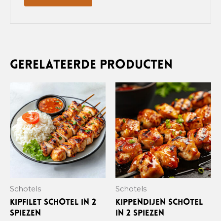
A
l
t
e
Gerelateerde producten
r
n
a
t
i
v
e
:
Schotels
Schotels
Kipfilet schotel in 2
Kippendijen schotel
spiezen
in 2 spiezen