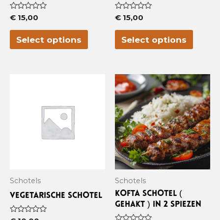
Waardering
Waardering
€
15,00
€
15,00
0
0
uit
uit
5
5
Select options
Select options
Schotels
Schotels
Kofta schotel (
Vegetarische schotel
gehakt ) in 2 spiezen
Waardering