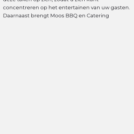
concentreren op het entertainen van uw gasten.
Daarnaast brengt Moos BBQ en Catering
Arnhem ook professionele service met zich mee,
waardoor uw evenement een stuk soepeler
verloopt en uw gasten de aandacht krijgen die
ze verdienen.
Geniet van een lokale smaakbeleving
Moos BBQ en Catering Arnhem gaat verder
dan alleen het aanbieden van lekker eten. Zo
kunt u dankzij Moos BBQ en Catering Arnhem
genieten van authentieke smaken. Van
sappige kebabs tot aromatische
rijstgerechten, er zijn veel verschillende