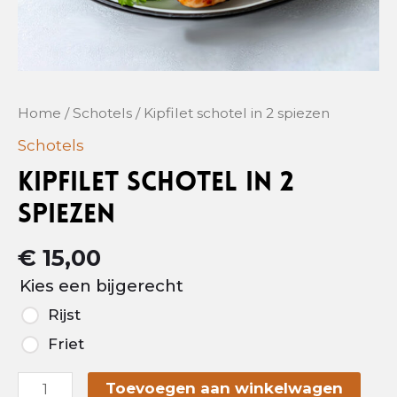
Home
/
Schotels
/ Kipfilet schotel in 2 spiezen
Schotels
Kipfilet schotel in 2
spiezen
€
15,00
Kies een bijgerecht
Rijst
Friet
Alter
Toevoegen aan winkelwagen