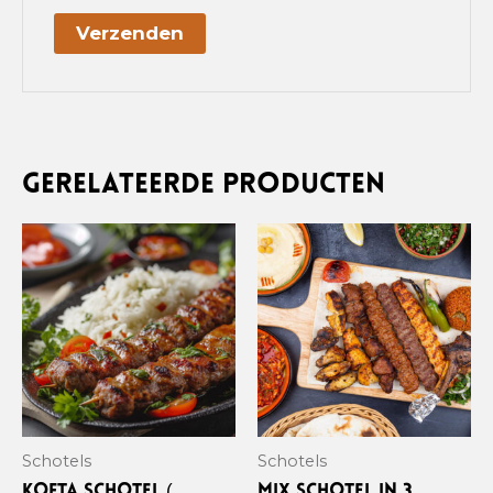
A
l
t
e
Gerelateerde producten
r
n
a
t
i
v
e
:
Schotels
Schotels
Kofta schotel (
Mix schotel in 3