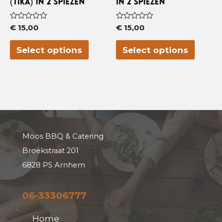
(Tika) in 2 spiezen
in 2 spiezen
Waardering
Waardering
€
15,00
€
15,00
0
0
uit
uit
5
5
Select options
Select options
Moos BBQ & Catering
Broekstraat 201
6828 PS Arnhem
06-33306777
Home