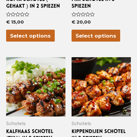
gehakt ) in 2 spiezen
spiezen
Waardering
Waardering
€
15,00
€
20,00
0
0
uit
uit
5
5
Select options
Select options
Schotels
Schotels
Kalfhaas schotel
Kippendijen schotel