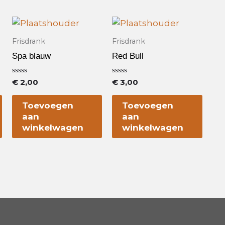
Frisdrank
Frisdrank
Spa blauw
Red Bull
Waardering
Waardering
€
2,00
€
3,00
0
0
uit
uit
5
5
Toevoegen
Toevoegen
aan
aan
winkelwagen
winkelwagen