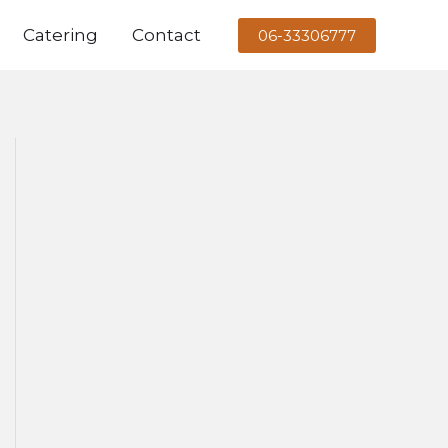
Catering
Contact
06-33306777