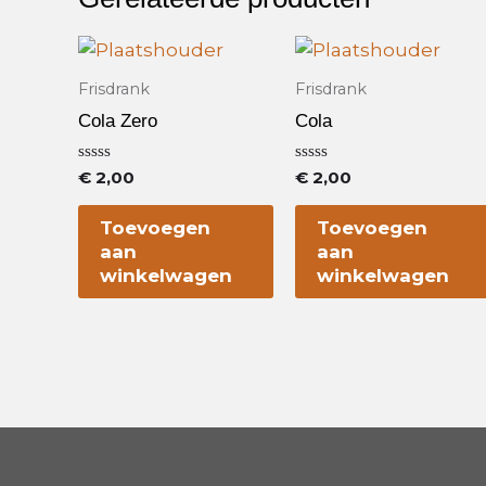
Frisdrank
Frisdrank
Cola Zero
Cola
Waardering
Waardering
€
2,00
€
2,00
0
0
uit
uit
5
5
Toevoegen
Toevoegen
aan
aan
winkelwagen
winkelwagen